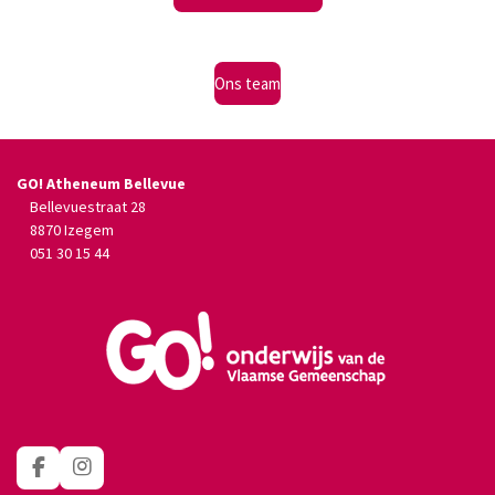
Ons team
GO! Atheneum Bellevue
Bellevuestraat 28
8870 Izegem
051 30 15 44
F
I